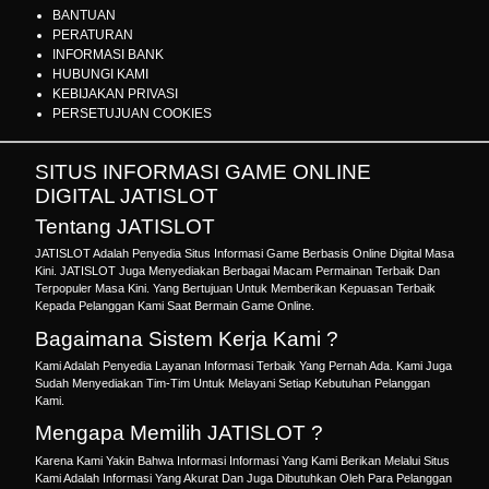
BANTUAN
PERATURAN
INFORMASI BANK
HUBUNGI KAMI
KEBIJAKAN PRIVASI
PERSETUJUAN COOKIES
SITUS INFORMASI GAME ONLINE
DIGITAL JATISLOT
Tentang JATISLOT
JATISLOT Adalah Penyedia Situs Informasi Game Berbasis Online Digital Masa
Kini. JATISLOT Juga Menyediakan Berbagai Macam Permainan Terbaik Dan
Terpopuler Masa Kini. Yang Bertujuan Untuk Memberikan Kepuasan Terbaik
Kepada Pelanggan Kami Saat Bermain Game Online.
Bagaimana Sistem Kerja Kami ?
Kami Adalah Penyedia Layanan Informasi Terbaik Yang Pernah Ada. Kami Juga
Sudah Menyediakan Tim-Tim Untuk Melayani Setiap Kebutuhan Pelanggan
Kami.
Mengapa Memilih JATISLOT ?
Karena Kami Yakin Bahwa Informasi Informasi Yang Kami Berikan Melalui Situs
Kami Adalah Informasi Yang Akurat Dan Juga Dibutuhkan Oleh Para Pelanggan