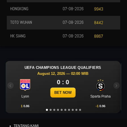
HONGKONG
07-08-2026
9943
TOTO WUHAN
07-08-2026
8442
HK SIANG
07-08-2026
8867
IERS
UEFA CHAMPIONS LEAGUE QUALIFIERS
August 12, 2026 — 01:30 WIB
0 : 0
Previous
Next
BET NOW
parta Praha
SK Sturm Graz
Fenerb
-1
0.96
-0.5
0.95
0.5
0.
TENTANG KAMI