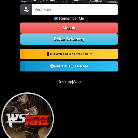
Remember Me
Masuk
Daftar Sekarang
DOWNLOAD SUPER APP
MAIN DI TELEGRAM
Desktop
Wap